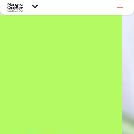
MANGEZ QUÉBEC
– FRUIT ET
LÉGUMES D’ICI