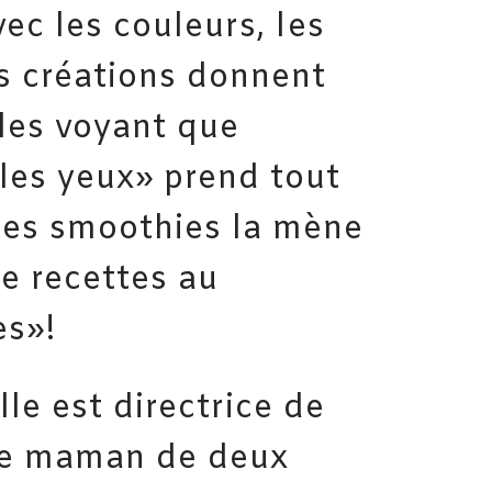
vec les couleurs, les
es créations donnent
 les voyant que
les yeux» prend tout
les smoothies la mène
de recettes au
es»!
le est directrice de
ère maman de deux