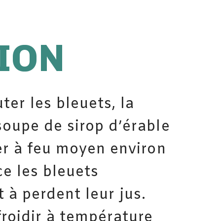
ION
ter les bleuets, la
 soupe de sirop d’érable
ter à feu moyen environ
ce les bleuets
 à perdent leur jus.
froidir à température