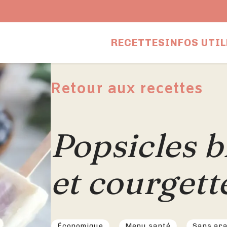
RECETTES
INFOS UTIL
Retour aux recettes
Popsicles b
et courgett
Économique
Menu santé
Sans ar