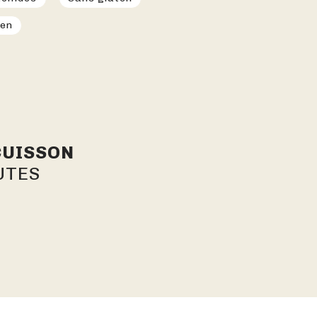
ien
CUISSON
UTES