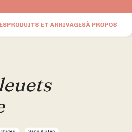
Nous joindre
ES
PRODUITS ET ARRIVAGES
À PROPOS
leuets
e
achides
Sans gluten