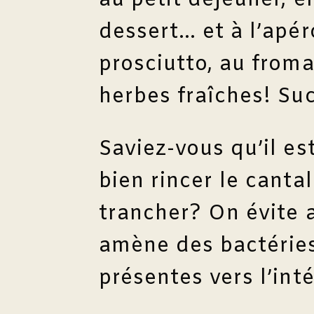
au petit déjeuner, e
dessert… et à l’apér
prosciutto, au from
herbes fraîches! Suc
Saviez-vous qu’il e
bien rincer le canta
trancher? On évite 
amène des bactérie
présentes vers l’inté