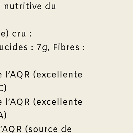
 nutritive du
) cru :
ucides : 7g, Fibres :
e l’AQR (excellente
C)
e l’AQR (excellente
A)
l’AQR (source de