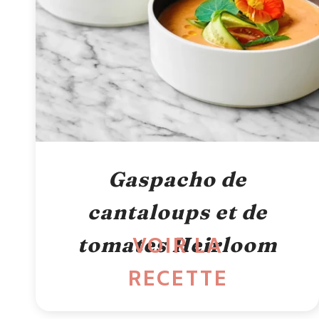
Gaspacho de
cantaloups et de
tomates Heirloom
VOIR LA
RECETTE