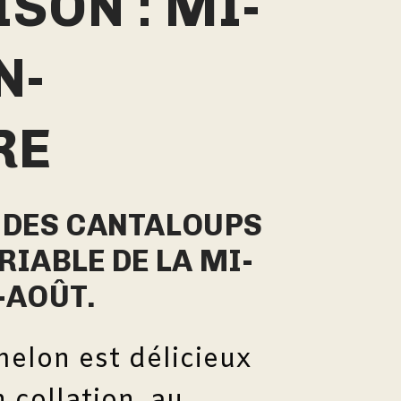
SON : MI-
N-
RE
É DES CANTALOUPS
RIABLE DE LA MI-
-AOÛT.
melon est délicieux