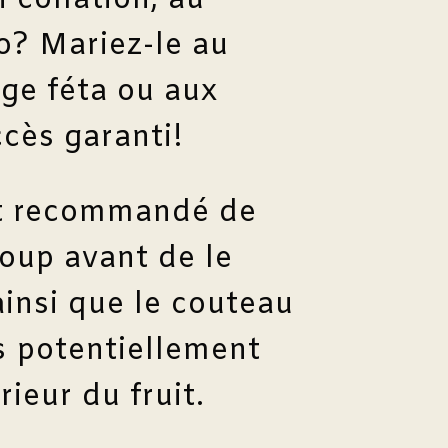
n collation, au
o? Mariez-le au
age féta ou aux
cès garanti!
st recommandé de
loup avant de le
ainsi que le couteau
s potentiellement
rieur du fruit.