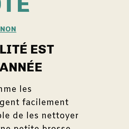
OTE
GNON
LITÉ EST
’ANNÉE
mme les
gent facilement
ble de les nettoyer