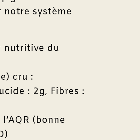
r notre système
 nutritive du
) cru :
ucide : 2g, Fibres :
 l’AQR (bonne
D)