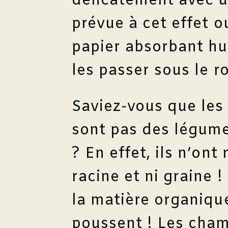
délicatement avec u
prévue à cet effet 
papier absorbant hu
les passer sous le r
Saviez-vous que le
sont pas des légum
? En effet, ils n’ont n
racine et ni graine !
la matière organique
poussent ! Les cham