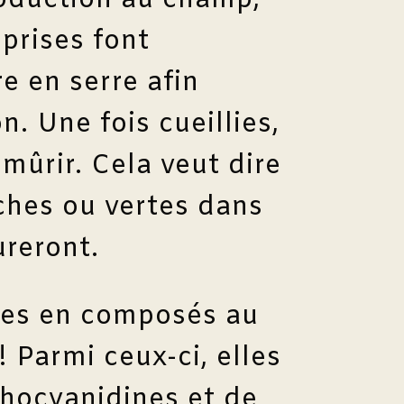
oduction au champ,
prises font
e en serre afin
n. Une fois cueillies,
 mûrir. Cela veut dire
nches ou vertes dans
ureront.
ches en composés au
 Parmi ceux-ci, elles
hocyanidines et de