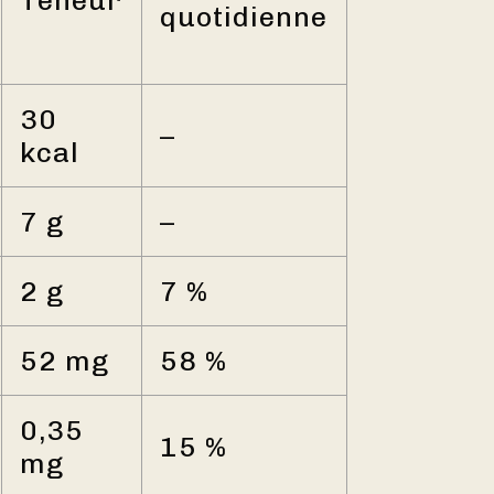
quotidienne
30
–
kcal
7 g
–
2 g
7 %
52 mg
58 %
0,35
15 %
mg