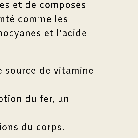
res et de composés
anté comme les
hocyanes et l’acide
e source de vitamine
ption du fer, un
ions du corps.