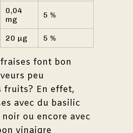
0,04
5 %
mg
20 µg
5 %
fraises font bon
aveurs peu
 fruits? En effet,
es avec du basilic
e noir ou encore avec
bon vinaigre