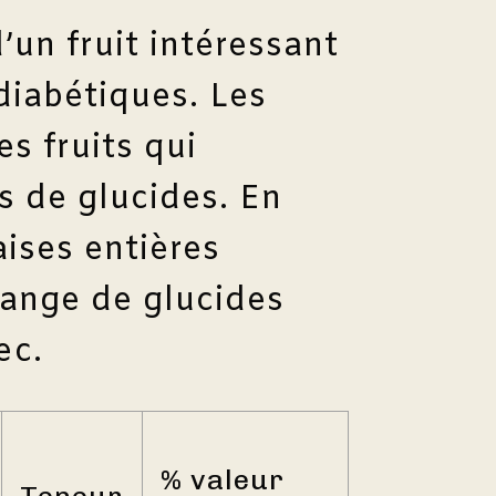
’un fruit intéressant
diabétiques. Les
es fruits qui
s de glucides. En
aises entières
ange de glucides
ec.
% valeur
Teneur