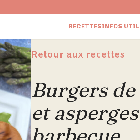
RECETTES
INFOS UTIL
Retour aux recettes
Burgers de
et asperges
barbecue