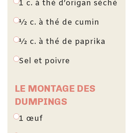
1 c. à thé d’origan séché
½ c. à thé de cumin
½ c. à thé de paprika
Sel et poivre
LE MONTAGE DES
DUMPINGS
1 œuf