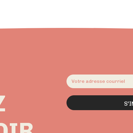
E-
mail
(Nécessaire)
Z
OIR