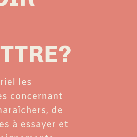
ETTRE?
iel les
es concernant
araîchers, de
es à essayer et