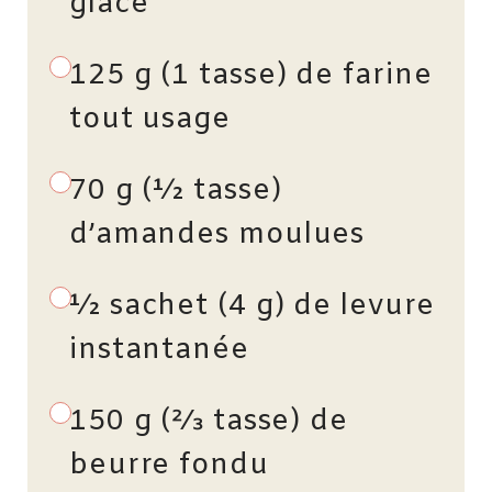
glace
125 g (1 tasse) de farine
tout usage
70 g (½ tasse)
d’amandes moulues
½ sachet (4 g) de levure
instantanée
150 g (2⁄3 tasse) de
beurre fondu