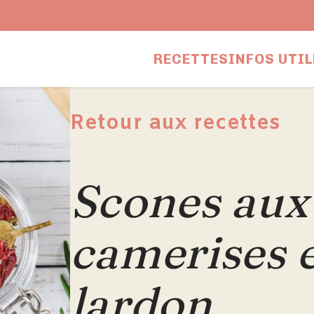
RECETTES
INFOS UTIL
Retour aux recettes
Scones aux
camerises 
lardon