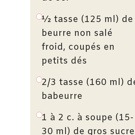
½ tasse (125 ml) de
beurre non salé
froid, coupés en
petits dés
2/3 tasse (160 ml) d
babeurre
1 à 2 c. à soupe (15-
30 ml) de gros sucre