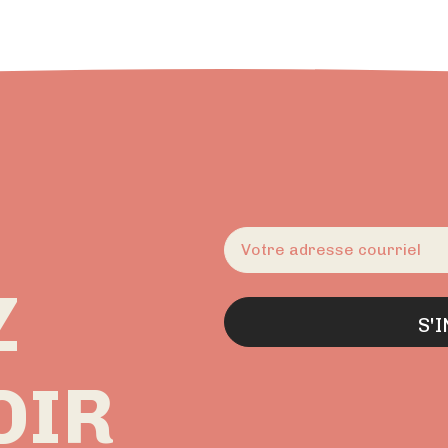
E-
mail
(Nécessaire)
Z
OIR