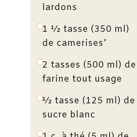
lardons
1 ½ tasse (350 ml)
de camerises*
2 tasses (500 ml) de
farine tout usage
½ tasse (125 ml) de
sucre blanc
1 c. à thé (5 ml) de