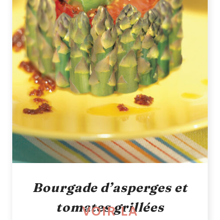
Bourgade d’asperges et
tomates grillées
VOIR LA