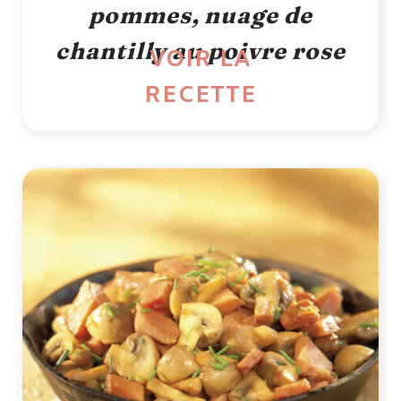
pommes, nuage de
chantilly au poivre rose
VOIR LA
RECETTE