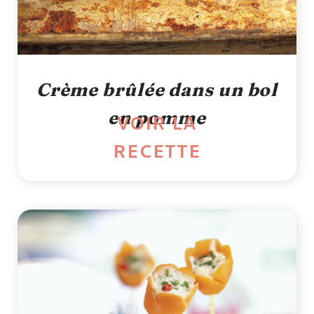
Crème brûlée dans un bol
en pomme
VOIR LA
RECETTE