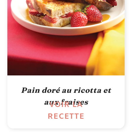
Pain doré au ricotta et
aux fraises
VOIR LA
RECETTE