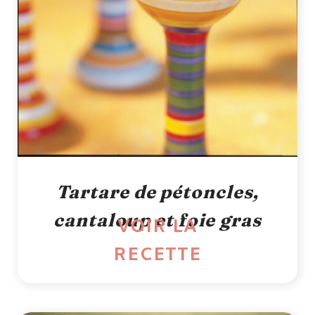
Tartare de pétoncles,
cantaloup et foie gras
VOIR LA
RECETTE