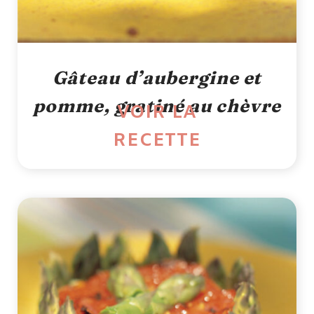
Gâteau d’aubergine et
pomme, gratiné au chèvre
VOIR LA
RECETTE