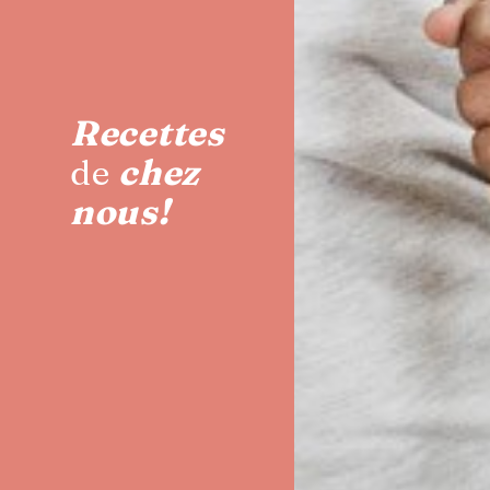
Recettes
de‎ ‎
chez
nous!