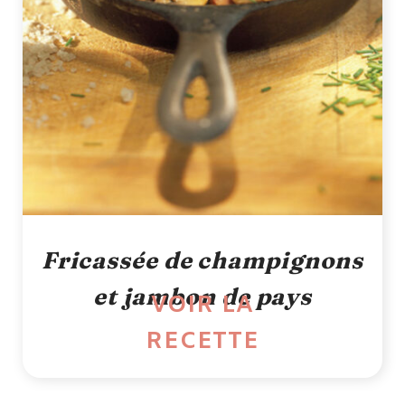
Fricassée de champignons
et jambon de pays
VOIR LA
RECETTE