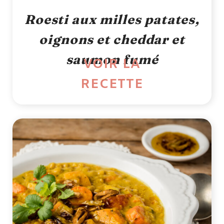
Roesti aux milles patates,
oignons et cheddar et
saumon fumé
VOIR LA
RECETTE