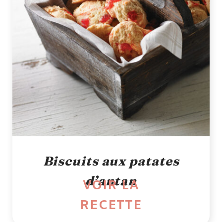
Biscuits aux patates
d’antan
VOIR LA
RECETTE