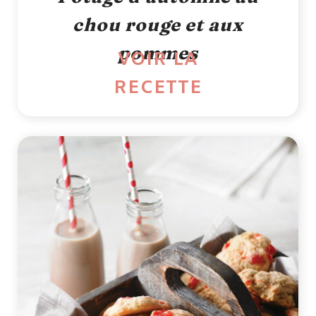
chou rouge et aux
pommes
VOIR LA
RECETTE