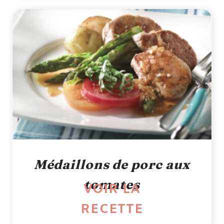
Médaillons de porc aux
tomates
VOIR LA
RECETTE