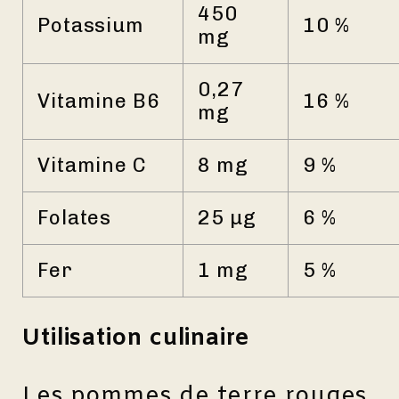
450
Potassium
10 %
mg
0,27
Vitamine B6
16 %
mg
Vitamine C
8 mg
9 %
Folates
25 µg
6 %
Fer
1 mg
5 %
Utilisation culinaire
Les pommes de terre rouges