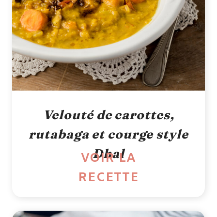
Velouté de carottes,
rutabaga et courge style
Dhal
VOIR LA
RECETTE