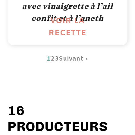
avec vinaigrette à l’ail
confit et à l’aneth
VOIR LA
RECETTE
1
2
3
Suivant ›
16
PRODUCTEURS