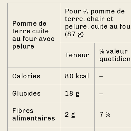
Pour ½ pomme de
terre, chair et
Pomme de
pelure, cuite au fo
terre cuite
(87 g)
au four avec
pelure
% valeur
Teneur
quotidie
Calories
80 kcal
–
Glucides
18 g
–
Fibres
2 g
7 %
alimentaires