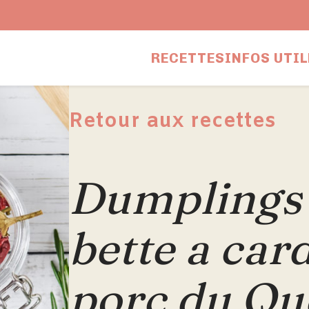
RECETTES
INFOS UTIL
Retour aux recettes
Dumplings 
bette a card
porc du Qu