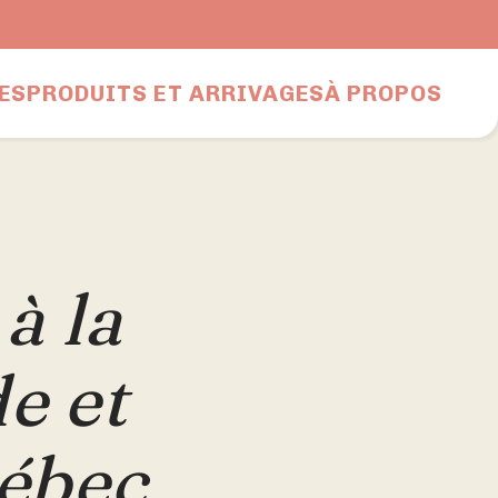
Nous joindre
ES
PRODUITS ET ARRIVAGES
À PROPOS
à la
e et
ébec