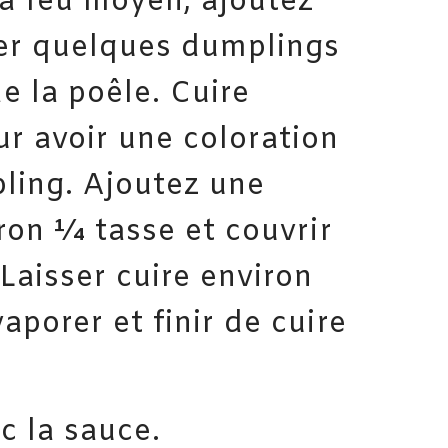
à feu moyen, ajoutez
oser quelques dumplings
e la poêle. Cuire
r avoir une coloration
ling. Ajoutez une
iron ¼ tasse et couvrir
 Laisser cuire environ
aporer et finir de cuire
c la sauce.