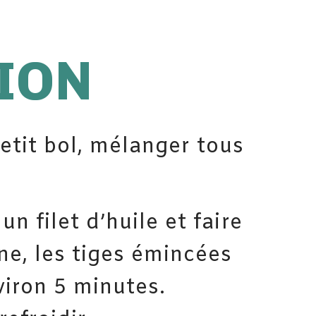
ION
etit bol, mélanger tous
.
n filet d’huile et faire
ne, les tiges émincées
nviron 5 minutes.