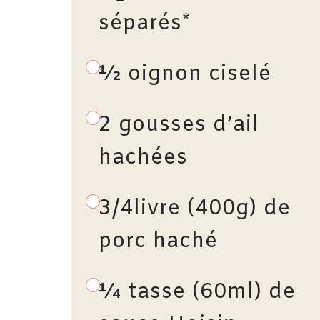
séparés*
½ oignon ciselé
2 gousses d’ail
hachées
3/4livre (400g) de
porc haché
¼ tasse (60ml) de