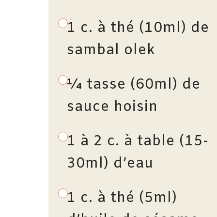
1 c. à thé (10ml) de
sambal olek
¼ tasse (60ml) de
sauce hoisin
1 à 2 c. à table (15-
30ml) d’eau
1 c. à thé (5ml)