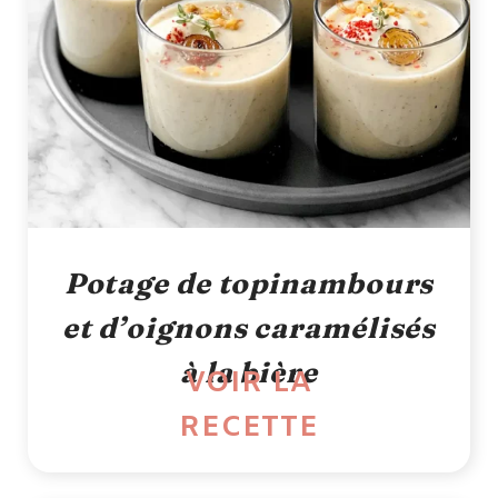
Potage de topinambours
et d’oignons caramélisés
à la bière
VOIR LA
RECETTE