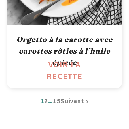
Orgetto à la carotte avec
carottes rôties à l’huile
épicée
VOIR LA
RECETTE
1
2
…
15
Suivant ›