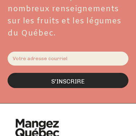
nombreux renseignements
sur les fruits et les légumes
du Québec.
E-
mail
(Nécessaire)