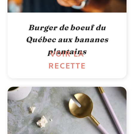
Burger de boeuf du
Québec aux bananes
plantains
VOIR LA
RECETTE