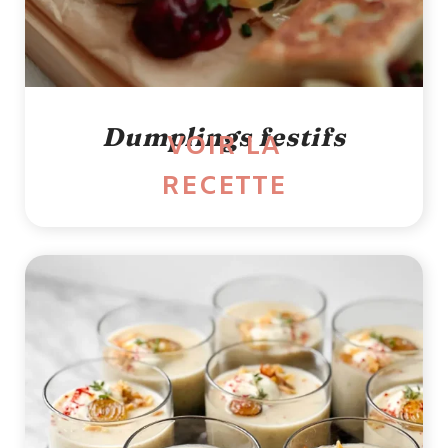
Dumplings festifs
VOIR LA
RECETTE