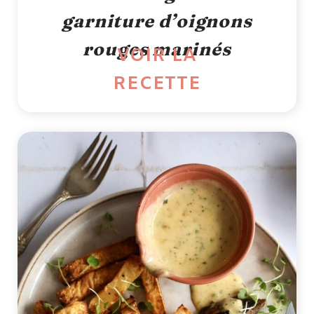
garniture d’oignons
rouges marinés
VOIR LA
RECETTE