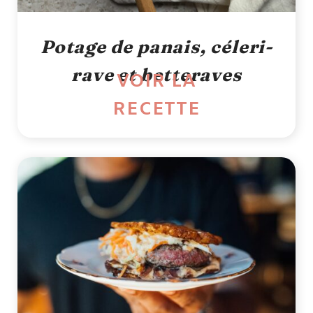
Potage de panais, céleri-
rave et betteraves
VOIR LA
RECETTE