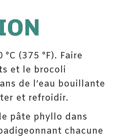
ION
 °C (375 °F). Faire
ts et le brocoli
ans de l’eau bouillante
er et refroidir.
de pâte phyllo dans
n badigeonnant chacune