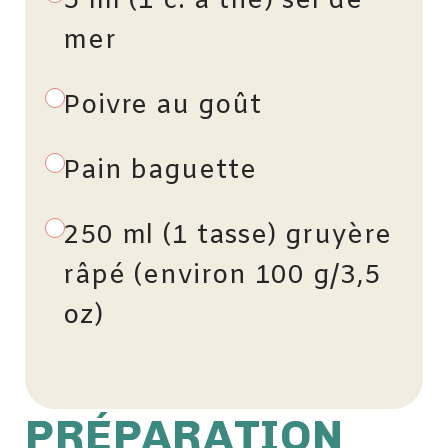
5 ml (1 c. à thé) sel de
mer
Poivre au goût
Pain baguette
250 ml (1 tasse) gruyère
râpé (environ 100 g/3,5
oz)
PRÉPARATION